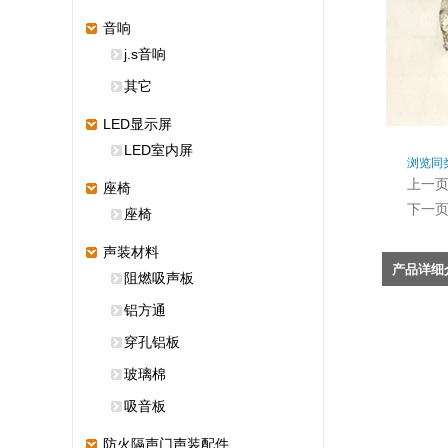
音响
j.s音响
其它
LED显示屏
LED室内屏
浏览同
上一
座椅
下一
座椅
声装材料
产品详细
阻燃吸声板
铝方通
穿孔铝板
玻璃棉
吸音板
防火隔声门声装配件